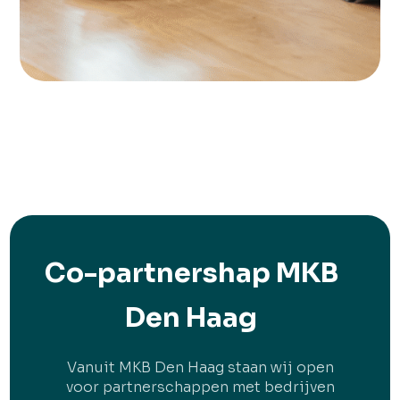
Co-partnershap MKB
Den Haag
Vanuit MKB Den Haag staan wij open
voor partnerschappen met bedrijven