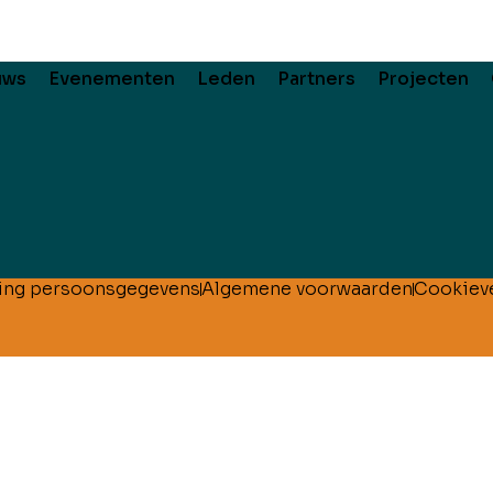
uws
Evenementen
Leden
Partners
Projecten
ing persoonsgegevens
Algemene voorwaarden
Cookieve