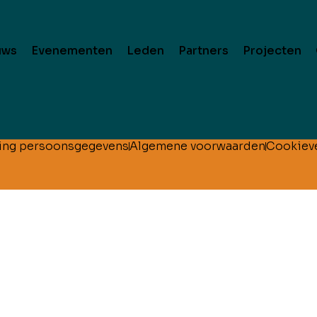
uws
Evenementen
Leden
Partners
Projecten
ing persoonsgegevens
Algemene voorwaarden
Cookieve