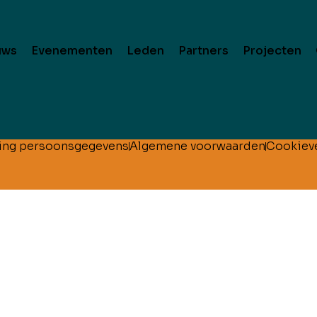
uws
Evenementen
Leden
Partners
Projecten
ing persoonsgegevens
Algemene voorwaarden
Cookieve