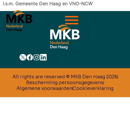
I.s.m. Gemeente Den Haag en VNO-NCW
All rights are reserved © MKB Den Haag 2026
Bescherming persoonsgegevens
Algemene voorwaarden
Cookieverklaring