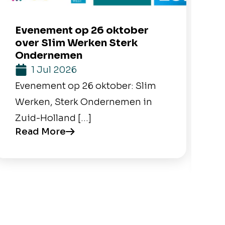
Evenement op 26 oktober
M
over Slim Werken Sterk
b
Ondernemen
1 Jul 2026
M
Evenement op 26 oktober: Slim
Y
Werken, Sterk Ondernemen in
H
Zuid-Holland […]
e
Read More
R