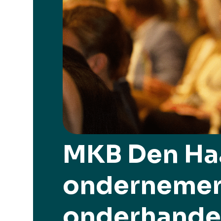
MKB Den Haa
ondernemers
onderhande