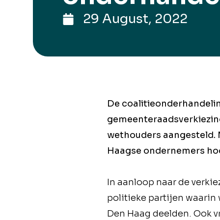
29 August, 2022
De coalitieonderhandelin
gemeenteraadsverkiezing
wethouders aangesteld.
Haagse ondernemers hoog
In aanloop naar de verki
politieke partijen waari
Den Haag deelden. Ook vr