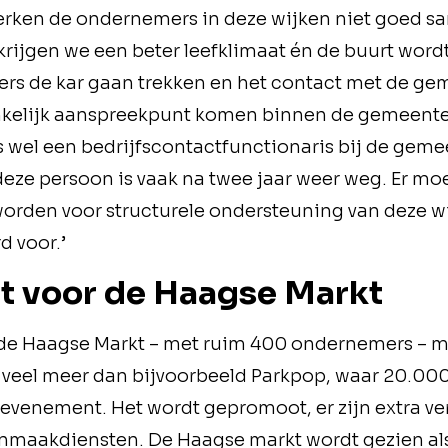
rken de ondernemers in deze wijken niet goed s
ijgen we een beter leefklimaat én de buurt wordt v
rs de kar gaan trekken en het contact met de ge
nkelijk aanspreekpunt komen binnen de gemeent
s wel een bedrijfscontactfunctionaris bij de geme
ze persoon is vaak na twee jaar weer weg. Er moe
orden voor structurele ondersteuning van deze w
d voor.’
t voor de Haagse Markt
t de Haagse Markt – met ruim 400 ondernemers – 
s veel meer dan bijvoorbeeld Parkpop, waar 20.0
 evenement. Het wordt gepromoot, er zijn extra ve
onmaakdiensten. De Haagse markt wordt gezien als