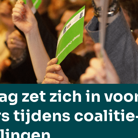
g zet zich in voo
 tijdens coalitie
lingen