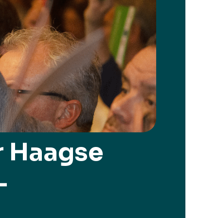
r Haagse
-