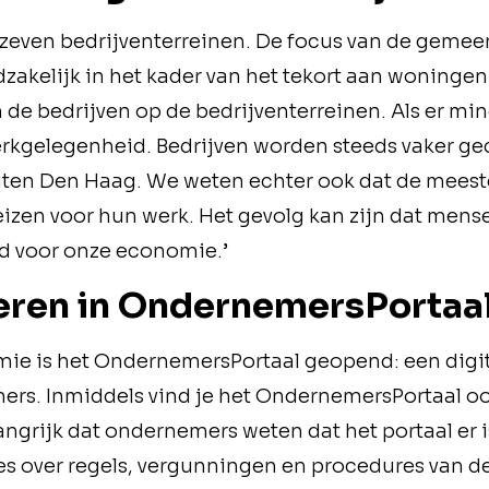
g zeven bedrijventerreinen. De focus van de gemee
akelijk in het kader van het tekort aan woningen.
n de bedrijven op de bedrijventerreinen. Als er min
erkgelegenheid. Bedrijven worden steeds vaker g
uiten Den Haag. We weten echter ook dat de mees
reizen voor hun werk. Het gevolg kan zijn dat men
ed voor onze economie.’
teren in OndernemersPortaa
ie is het OndernemersPortaal geopend: een digit
s. Inmiddels vind je het OndernemersPortaal ook
ngrijk dat ondernemers weten dat het portaal er is
es over regels, vergunningen en procedures van d