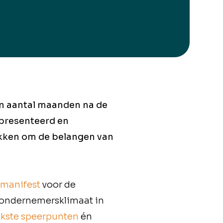
en aantal maanden na de
epresenteerd en
kken om de belangen van
smanifest
voor de
g ondernemersklimaat in
jkste speerpunten
én