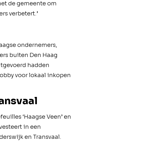
 met de gemeente om
rs verbetert.’
j Haagse ondernemers,
ers buiten Den Haag
uitgevoerd hadden
lobby voor lokaal inkopen
ransvaal
feuilles ‘Haagse Veen’ en
vesteert in een
derswijk en Transvaal.