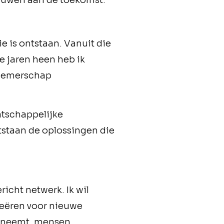
ouwen aan de toekomst.
e is ontstaan. Vanuit die
e jaren heen heb ik
rnemerschap
atschappelijke
tstaan de oplossingen die
richt netwerk. Ik wil
reëren voor nieuwe
ef neemt, mensen