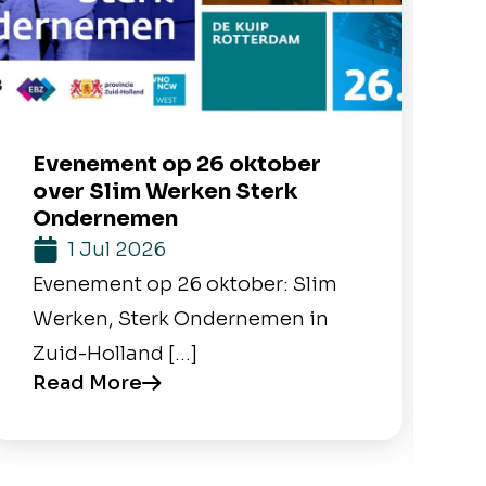
Evenement op 26 oktober
M
over Slim Werken Sterk
b
Ondernemen
1 Jul 2026
M
Evenement op 26 oktober: Slim
Y
Werken, Sterk Ondernemen in
H
Zuid-Holland […]
e
Read More
R