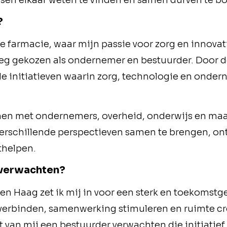
en elkaar weten te vinden en samen durven te b
?
de farmacie, waar mijn passie voor zorg en innovati
weg gekozen als ondernemer en bestuurder. Door d
e initiatieven waarin zorg, technologie en onde
amen met ondernemers, overheid, onderwijs en ma
 verschillende perspectieven samen te brengen, on
thelpen.
 verwachten?
en Haag zet ik mij in voor een sterk en toekomstge
verbinden, samenwerking stimuleren en ruimte c
t van mij een bestuurder verwachten die initiati