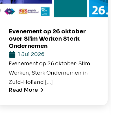
Evenement op 26 oktober
M
over Slim Werken Sterk
b
Ondernemen
1 Jul 2026
M
Evenement op 26 oktober: Slim
Y
Werken, Sterk Ondernemen in
H
Zuid-Holland […]
e
Read More
R