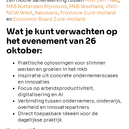
Een mooie samenwerking tussen
MKB Den Haag
,
MKB Rotterdam Rijnmond
,
MKB Westland
,
VNO-
NCW West
,
Rabobank
,
Provincie Zuid-Holland
en
Economic Board Zuid-Ho
l
land
Wat je kunt verwachten op
het evenement van 26
oktober:
Praktische oplossingen voor slimmer
werken en groeien in het mkb
Inspiratie uit concrete ondernemerscases
en innovaties
Focus op arbeidsproductiviteit,
digitalisering en AI
Verbinding tussen ondernemers, onderwijs,
overheid en innovatiepartners
Direct toepasbare ideeën voor de
dagelijkse praktijk