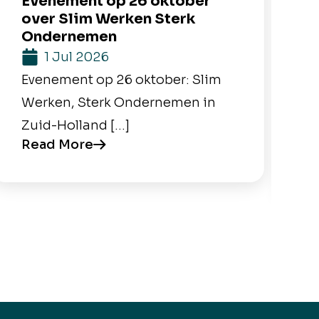
Evenement op 26 oktober
M
over Slim Werken Sterk
b
Ondernemen
1 Jul 2026
M
Evenement op 26 oktober: Slim
Y
Werken, Sterk Ondernemen in
H
Zuid-Holland […]
e
Read More
R