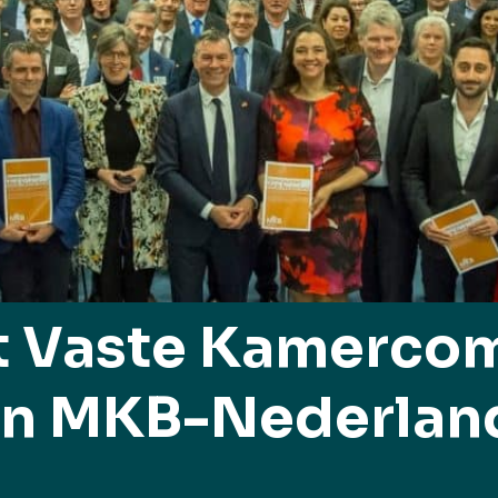
t Vaste Kamercom
 en MKB-Nederlan