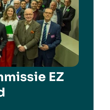
missie EZ
d